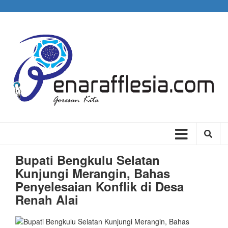
Skip
to
main
content
Main
navigation
Bupati Bengkulu Selatan
Kunjungi Merangin, Bahas
Penyelesaian Konflik di Desa
Renah Alai