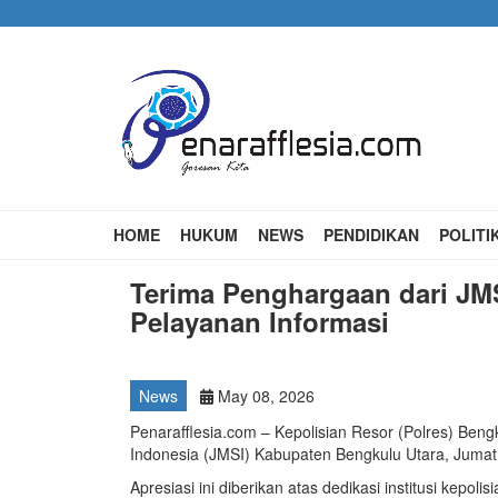
Skip
to
main
content
Main
HOME
HUKUM
NEWS
PENDIDIKAN
POLITI
navigation
Terima Penghargaan dari JMS
Pelayanan Informasi
News
May 08, 2026
Penarafflesia.com – Kepolisian Resor (Polres) Ben
Indonesia (JMSI) Kabupaten Bengkulu Utara, Jumat
Apresiasi ini diberikan atas dedikasi institusi kep