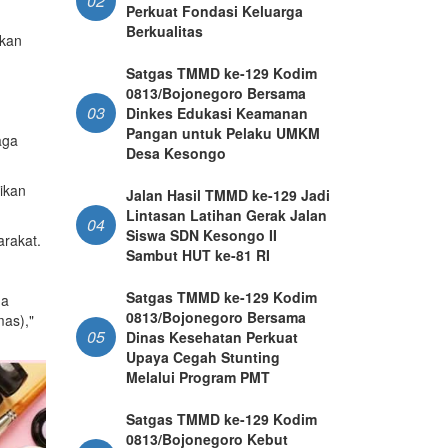
02
Perkuat Fondasi Keluarga
Berkualitas
nkan
Satgas TMMD ke-129 Kodim
0813/Bojonegoro Bersama
03
Dinkes Edukasi Keamanan
Pangan untuk Pelaku UMKM
aga
Desa Kesongo
ikan
Jalan Hasil TMMD ke-129 Jadi
Lintasan Latihan Gerak Jalan
04
Siswa SDN Kesongo II
arakat.
Sambut HUT ke-81 RI
Satgas TMMD ke-129 Kodim
ma
0813/Bojonegoro Bersama
as),"
05
Dinas Kesehatan Perkuat
Upaya Cegah Stunting
Melalui Program PMT
Satgas TMMD ke-129 Kodim
0813/Bojonegoro Kebut