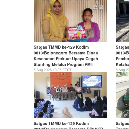
Satgas TMMD ke-129 Kodim
Satga
0813/Bojonegoro Bersama Dinas
0813/
Kesehatan Perkuat Upaya Cegah
Pemba
Stunting Melalui Program PMT
Ketaha
6 Aug 2026 13:06 EEST
6 Aug 2
Satgas TMMD ke-129 Kodim
Satga
0813/Bojonegoro Bersama DP3AKB
Tanamk