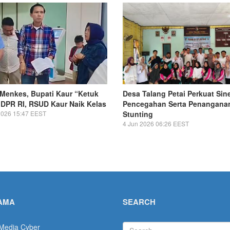
Menkes, Bupati Kaur “Ketuk
Desa Talang Petai Perkuat Sin
 DPR RI, RSUD Kaur Naik Kelas
Pencegahan Serta Penangana
2026 15:47 EEST
Stunting
4 Jun 2026 06:26 EEST
AMA
SEARCH
Search
Media Cyber