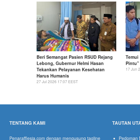
Beri Semangat Pasien RSUD Rejang
Temui 
Lebong, Gubernur Helmi Hasan
Pintu”
Tekankan Pelayanan Kesehatan
17 Jun 
Harus Humanis
27 Jul 2026 17:07 EEST
TENTANG KAMI
TAUTAN UT
Penarafflesia.com dengan mengusung tagline
Pedoman 