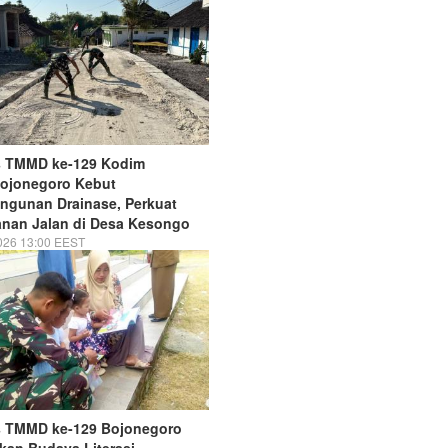
s TMMD ke-129 Kodim
Bojonegoro Kebut
ngunan Drainase, Perkuat
nan Jalan di Desa Kesongo
026 13:00 EEST
s TMMD ke-129 Bojonegoro
an Budaya Literasi,