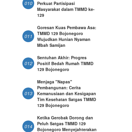
010
Perkuat Partisipasi
Masyarakat dalam TMMD ke-
129
Goresan Kuas Pembawa Asa:
TMMD 129 Bojonegoro
011
Wujudkan Hunian Nyaman
Mbah Samijan
Sentuhan Akhir: Progres
012
Positif Bedah Rumah TMMD
129 Bojonegoro
Menjaga "Napas"
Pembangunan: Cerita
013
Kemanusiaan dan Kesigapan
Tim Kesehatan Satgas TMMD
129 Bojonegoro
Ketika Gerobak Dorong dan
Peluh Satgas TMMD 129
014
Bojonegoro Menyejahterakan