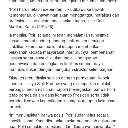
keamanan, ketertiban, serta penegakan hukum di Indonesia.
“Polri harus tetap independen. Jika dibawa ke bawah
kementerian, dikhawatirkan akan mengganggu netralitas dan
profesionalisme dalam menjalankan tugas,” ujar Dodi
Martian, Kamis (29/1/26)
Ia menilai, Polri selama ini telah menjalankan fungsinya
sesuai amanat undang-undang, baik dalam menjaga
stabilitas keamanan nasional maupun memberikan
pelayanan kepada masyarakat. Menurutnya, pembenahan
institusi seharusnya dilakukan melalui penguatan
pengawasan dan peningkatan kualitas sumber daya
manusia, bukan dengan mengubah struktur kelembagaan.
Sikap tersebut dinilai sejalan dengan pernyataan Kapolri
Jenderal Listyo Sigit Prabowo yang disampaikan melalui
berbagai media nasional. Kapolri menegaskan bahwa Polri
tetap berada dalam garis komando Presiden serta tidak
berada di bawah kepentingan kelompok maupun kekuasaan
tertentu.
“Ini menunjukkan bahwa posisi Polri sudah jelas secara
konstitusional. Yang dibutuhkan sekarang adalah dukungan
agar Polri semakin profesional dan dipercaya masyarakat,”