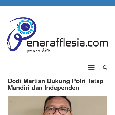
Skip
to
main
content
Main
navigation
Dodi Martian Dukung Polri Tetap
Mandiri dan Independen