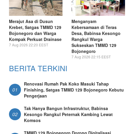
Merajut Asa di Dusun
Menganyam
Krebet, Satgas TMMD 129
Kebersamaan di Teras
Bojonegoro dan Warga
Desa, Babinsa Kesongo
Kompak Perkuat Drainase
Rangkul Warga
7 Aug 2026 22:20 EEST
Sukseskan TMMD 129
Bojonegoro
7 Aug 2026 22:15 EEST
BERITA TERKINI
Renovasi Rumah Pak Koko Masuki Tahap
01
Finishing, Satgas TMMD 129 Bojonegoro Kebutu
Pengerjaan
Tak Hanya Bangun Infrastruktur, Babinsa
02
Kesongo Rangkul Peternak Kambing Lewat
Komsos
TMMD 129 Bojonegoro Dorong Digitalisasi