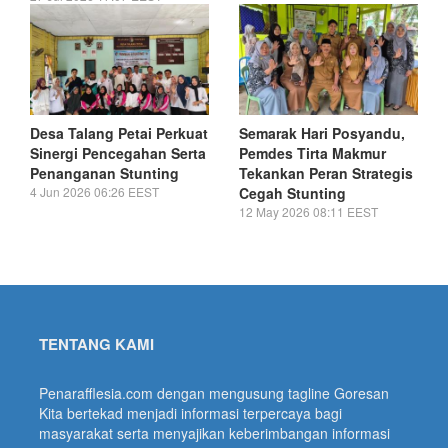
Desa Talang Petai Perkuat
Semarak Hari Posyandu,
Sinergi Pencegahan Serta
Pemdes Tirta Makmur
Penanganan Stunting
Tekankan Peran Strategis
4 Jun 2026 06:26 EEST
Cegah Stunting
12 May 2026 08:11 EEST
TENTANG KAMI
Penarafflesia.com dengan mengusung tagline Goresan
Kita bertekad menjadi informasi terpercaya bagi
masyarakat serta menyajikan keberimbangan informasi