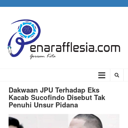
Skip
to
main
content
Main
navigation
Dakwaan JPU Terhadap Eks
Kacab Sucofindo Disebut Tak
Penuhi Unsur Pidana