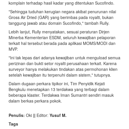
komplain terhadap hasil kadar yang ditentukan Sucofindo.
"Sehingga tuduhan kerugian negara akibat penurunan nilai
Gross Air Dried (GAR) yang berimbas pada royalti, bukan
tanggung jawab atau domain Sucofindo," tambah Rully.
Lebih lanjut, Rully menyatakan, sesuai peraturan Dirjen
Minerba Kementerian ESDM, seluruh kewajiban pelaporan
terkait hal tersebut berada pada aplikasi MOMS/MODI dan
MVP.
"Ini tak lepas dari adanya kewajiban untuk menguload semua
perizinan dan bukti setor royalti perusahaan terkait. Karena
surveyor hanya melakukan tindakan atas permohonan klien
setelah kewajiban itu terpenuhi dalam sistem," tutupnya.
Dalam dugaan perkara tipikor ini, Tim Penyidik Kejati
Bengkulu menetapkan 13 terdakwa yang terbagi dalam
beberapa klaster. Terdakwa Iman Sumantri sendiri masuk
dalam berkas perkara pokok.
Penulis:
Oki
||
Editor:
Yusuf M.
Tags