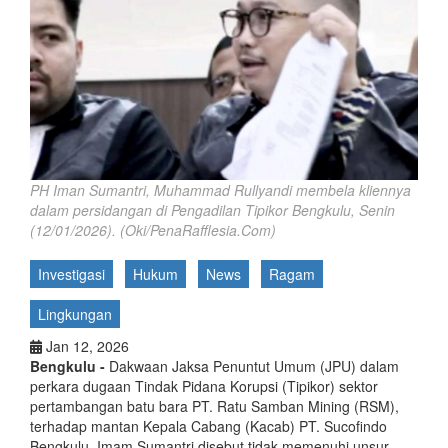
PH Iman Sumantri, Muhammad Rullyandi membela kliennya
dalam persidangan di Pengadilan Tipikor Bengkulu, Senin
(12/01/2026). (Oki/PenaRafflesia.Com)
Investigasi
Hukum
News
Ragam
Lingkungan
Jan 12, 2026
Bengkulu -
Dakwaan Jaksa Penuntut Umum (JPU) dalam
perkara dugaan Tindak Pidana Korupsi (Tipikor) sektor
pertambangan batu bara PT. Ratu Samban Mining (RSM),
terhadap mantan Kepala Cabang (Kacab) PT. Sucofindo
Bengkulu, Imam Sumantri disebut tidak memenuhi unsur