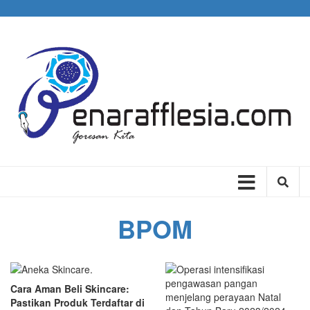
Skip
to
main
content
Main
navigation
BPOM
Cara Aman Beli Skincare:
Pastikan Produk Terdaftar di