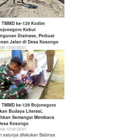
s TMMD ke-129 Kodim
Bojonegoro Kebut
ngunan Drainase, Perkuat
nan Jalan di Desa Kesongo
026 13:00 EEST
s TMMD ke-129 Bojonegoro
an Budaya Literasi,
hkan Semangat Membaca
Desa Kesongo
026 12:50 EEST