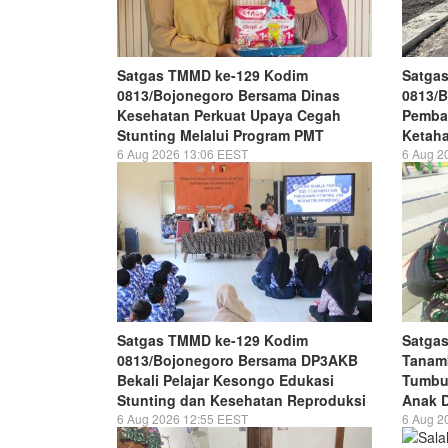
Satgas TMMD ke-129 Kodim
Satga
0813/Bojonegoro Bersama Dinas
0813/
Kesehatan Perkuat Upaya Cegah
Pemba
Stunting Melalui Program PMT
Ketaha
6 Aug 2026 13:06 EEST
6 Aug 2
Satgas TMMD ke-129 Kodim
Satga
0813/Bojonegoro Bersama DP3AKB
Tanamk
Bekali Pelajar Kesongo Edukasi
Tumbu
Stunting dan Kesehatan Reproduksi
Anak 
6 Aug 2026 12:55 EEST
6 Aug 2