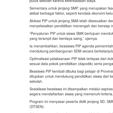
putus sekolah karena keterbatasan biaya.
Sementara untuk jenjang SMP, yang merupakan fase 
akibat berbagai faktor, seperti kendala ekonomi kel
Alokasi PIP untuk jenjang SMA telah disesuaikan
menyelesaikan pendidikan menengah dan bersiap me
“Penyaluran PIP untuk siswa SMK bertujuan menduku
yang terampil dan berdaya saing,” ujarnya.
Ia menambahkan, beasiswa PIP agenda pemerintah 
mendukung pembangunan SDM secara berkelanjutan 
Optimalisasi pelaksanaan PIP tidak terlepas dari 
sesuai data pokok pendidikan (dapodik) serta pen
Beasiswa PIP kembali dibuka bagi pelajar di Provin
ditujukan untuk mendukung pendidikan siswa dari k
sekolah.
Sosialisasi beasiswa ini disampaikan melalui aspir
segera mendaftarkan siswa yang memenuhi kriteria
Program ini menyasar peserta didik jenjang SD, S
(DTSEN).