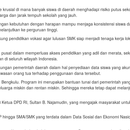
krusial di mana banyak siswa di daerah menghadapi risiko putus sek
uarga dan jarak tempuh sekolah yang jauh.
 dengan kebutuhan dengan harapan mampu menjaga konsistensi siswa 
lanjutkan ke perguruan tinggi.
ng pendidikan vokasi agar lulusan SMK siap menjadi tenaga kerja lok
pusat dalam memperluas akses pendidikan yang adil dan merata, sek
di seluruh wilayah Indonesia.
dukungan pemerintah daerah dalam hal penyediaan data siswa yang akur
gawasan orang tua terhadap penggunaan dana tersebut.
si Bengkulu. Program ini merupakan bantuan tunai dari pemerintah yan
eluarga miskin dan rentan miskin. Sehingga mereka tetap dapat melanj
asi Ketua DPD RI, Sultan B. Najamudin, yang mengajak masyarakat untu
.
MP hingga SMA/SMK yang terdata dalam Data Sosial dan Ekonomi Nasi