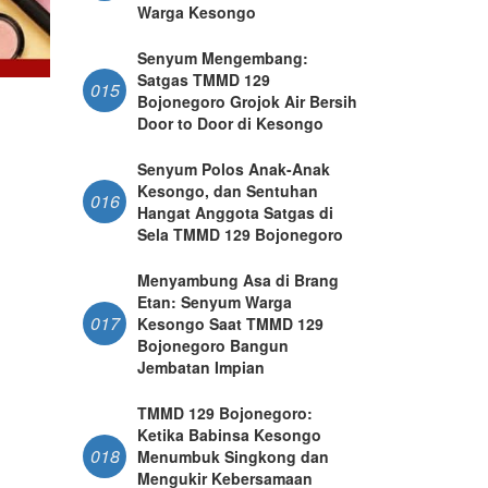
Warga Kesongo
Senyum Mengembang:
Satgas TMMD 129
015
Bojonegoro Grojok Air Bersih
Door to Door di Kesongo
Senyum Polos Anak-Anak
Kesongo, dan Sentuhan
016
Hangat Anggota Satgas di
Sela TMMD 129 Bojonegoro
Menyambung Asa di Brang
Etan: Senyum Warga
017
Kesongo Saat TMMD 129
Bojonegoro Bangun
Jembatan Impian
TMMD 129 Bojonegoro:
Ketika Babinsa Kesongo
018
Menumbuk Singkong dan
Mengukir Kebersamaan