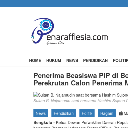
Skip
to
main
content
Main
HOME
HUKUM
NEWS
PENDIDIKAN
POLITI
navigation
Penerima Beasiswa PIP di Be
Perekrutan Calon Penerima M
Sultan B. Najamudin saat bersama Hashim Sujono 
News
Pendidikan
Politik
Ragam
Ma
Bengkulu -
Ketua Dewan Perwakilan Daerah Republi
beasiswa Program Indonesia Pintar (PIP) di Provins