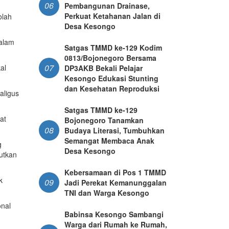
06
Pembangunan Drainase,
Perkuat Ketahanan Jalan di
olah
Desa Kesongo
dalam
Satgas TMMD ke-129 Kodim
0813/Bojonegoro Bersama
07
al
DP3AKB Bekali Pelajar
Kesongo Edukasi Stunting
dan Kesehatan Reproduksi
aligus
Satgas TMMD ke-129
at
Bojonegoro Tanamkan
08
Budaya Literasi, Tumbuhkan
Semangat Membaca Anak
g
Desa Kesongo
utkan
Kebersamaan di Pos 1 TMMD
k
09
Jadi Perekat Kemanunggalan
TNI dan Warga Kesongo
onal
Babinsa Kesongo Sambangi
Warga dari Rumah ke Rumah,