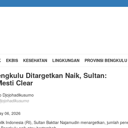
K
EKBIS
KESEHATAN
LINGKUNGAN
PROVINSI BENGKUL
ngkulu Ditargetkan Naik, Sultan:
esti Clear
Djojohadikusumo
y 06, 2026
k Indonesia (RI), Sultan Baktiar Najamudin menargetkan, jumlah pen
i Bengkulu naik atau bertambah.