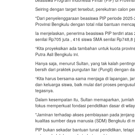
Seiring dengan target tersebut, perekutran calon pe
"Dari penyelenggaraan beasiswa PIP periode 2025-20
Provinsi Bengkulu dengan total nilai bantuan mencap
Ia menjelaskan, penerima beasiswa PIP terdiri atas 
senilai Rp705 juta , 416 siswa SMA senilai Rp748,8 
“Kita proyeksikan ada tambahan untuk kuota provins
Putra Asli Bengkulu ini.
Hanya saja, menurut Sultan, yang tak kalah pentin
bersih dari praktek pungutan liar (Pungli) dengan d
“Kita harus bersama-sama menjaga di lapangan, ja
dan keluarga siswa, baik mulai dari proses pengusul
tegasnya.
Dalam kesempatan itu, Sultan memaparkan, jumla
fokus memperkuat fondasi pendidikan dasar di wila
"Jaminan terhadap akses pembiayaan pada jenjang 
kualitas sumber daya manusia (SDM) Bengkulu di 
PIP bukan sekadar bantuan tunai pendidikan, tetap