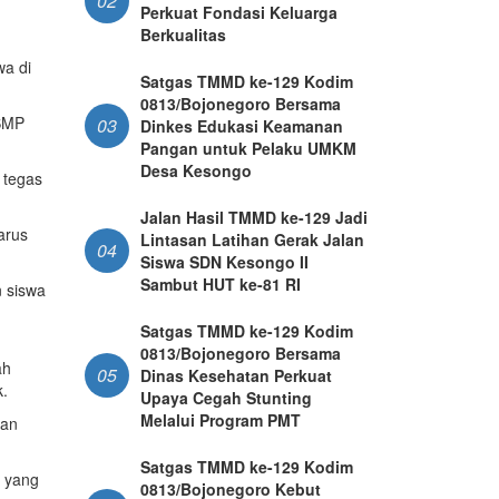
02
Perkuat Fondasi Keluarga
Berkualitas
wa di
Satgas TMMD ke-129 Kodim
0813/Bojonegoro Bersama
 SMP
03
Dinkes Edukasi Keamanan
Pangan untuk Pelaku UMKM
Desa Kesongo
 tegas
Jalan Hasil TMMD ke-129 Jadi
arus
Lintasan Latihan Gerak Jalan
04
Siswa SDN Kesongo II
Sambut HUT ke-81 RI
 siswa
Satgas TMMD ke-129 Kodim
0813/Bojonegoro Bersama
ah
05
Dinas Kesehatan Perkuat
k.
Upaya Cegah Stunting
Melalui Program PMT
kan
Satgas TMMD ke-129 Kodim
u yang
0813/Bojonegoro Kebut