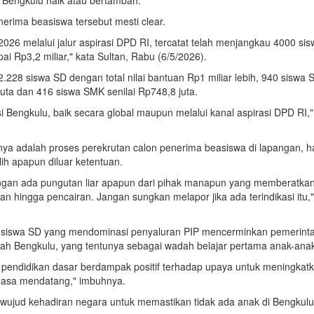
nerima beasiswa tersebut mesti clear.
26 melalui jalur aspirasi DPD RI, tercatat telah menjangkau 4000 sis
ai Rp3,2 miliar," kata Sultan, Rabu (6/5/2026).
2.228 siswa SD dengan total nilai bantuan Rp1 miliar lebih, 940 siswa
juta dan 416 siswa SMK senilai Rp748,8 juta.
i Bengkulu, baik secara global maupun melalui kanal aspirasi DPD RI,"
gnya adalah proses perekrutan calon penerima beasiswa di lapangan, h
alih apapun diluar ketentuan.
ngan ada pungutan liar apapun dari pihak manapun yang memberatkan
an hingga pencairan. Jangan sungkan melapor jika ada terindikasi itu,"
h siswa SD yang mendominasi penyaluran PIP mencerminkan pemerint
yah Bengkulu, yang tentunya sebagai wadah belajar pertama anak-ana
pendidikan dasar berdampak positif terhadap upaya untuk meningkat
masa mendatang," imbuhnya.
i wujud kehadiran negara untuk memastikan tidak ada anak di Bengkul