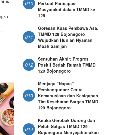
harus
010
Perkuat Partisipasi
Masyarakat dalam TMMD ke-
129
ngka
Goresan Kuas Pembawa Asa:
r-
TMMD 129 Bojonegoro
011
Wujudkan Hunian Nyaman
Mbah Samijan
Sentuhan Akhir: Progres
012
Positif Bedah Rumah TMMD
129 Bojonegoro
Menjaga "Napas"
Pembangunan: Cerita
013
Kemanusiaan dan Kesigapan
Tim Kesehatan Satgas TMMD
129 Bojonegoro
Ketika Gerobak Dorong dan
Peluh Satgas TMMD 129
014
Bojonegoro Menyejahterakan