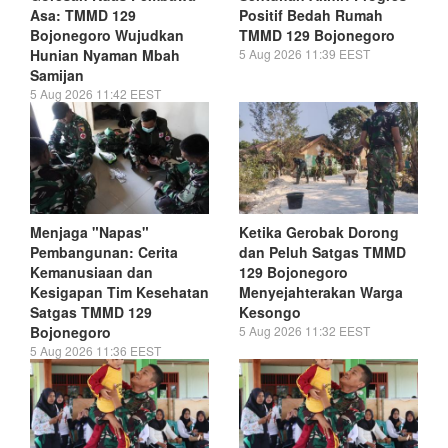
Asa: TMMD 129
Positif Bedah Rumah
Bojonegoro Wujudkan
TMMD 129 Bojonegoro
Hunian Nyaman Mbah
5 Aug 2026 11:39 EEST
Samijan
5 Aug 2026 11:42 EEST
Menjaga "Napas"
Ketika Gerobak Dorong
Pembangunan: Cerita
dan Peluh Satgas TMMD
Kemanusiaan dan
129 Bojonegoro
Kesigapan Tim Kesehatan
Menyejahterakan Warga
Satgas TMMD 129
Kesongo
Bojonegoro
5 Aug 2026 11:32 EEST
5 Aug 2026 11:36 EEST