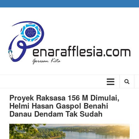
Skip
to
main
content
Main
navigation
Proyek Raksasa 156 M Dimulai,
Helmi Hasan Gaspol Benahi
Danau Dendam Tak Sudah