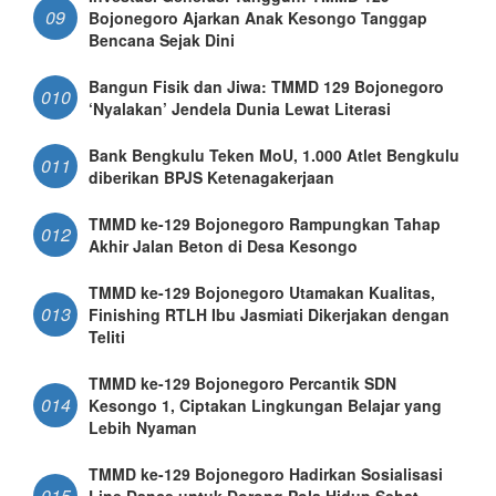
09
Bojonegoro Ajarkan Anak Kesongo Tanggap
Bencana Sejak Dini
Bangun Fisik dan Jiwa: TMMD 129 Bojonegoro
010
‘Nyalakan’ Jendela Dunia Lewat Literasi
Bank Bengkulu Teken MoU, 1.000 Atlet Bengkulu
011
diberikan BPJS Ketenagakerjaan
TMMD ke-129 Bojonegoro Rampungkan Tahap
012
Akhir Jalan Beton di Desa Kesongo
TMMD ke-129 Bojonegoro Utamakan Kualitas,
013
Finishing RTLH Ibu Jasmiati Dikerjakan dengan
Teliti
TMMD ke-129 Bojonegoro Percantik SDN
014
Kesongo 1, Ciptakan Lingkungan Belajar yang
Lebih Nyaman
TMMD ke-129 Bojonegoro Hadirkan Sosialisasi
015
Line Dance untuk Dorong Pola Hidup Sehat