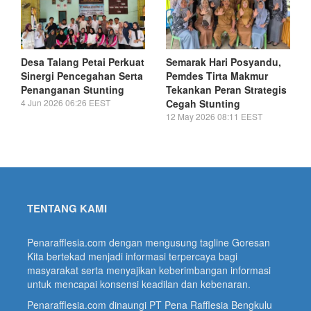
Desa Talang Petai Perkuat
Semarak Hari Posyandu,
Sinergi Pencegahan Serta
Pemdes Tirta Makmur
Penanganan Stunting
Tekankan Peran Strategis
4 Jun 2026 06:26 EEST
Cegah Stunting
12 May 2026 08:11 EEST
TENTANG KAMI
Penarafflesia.com dengan mengusung tagline Goresan
Kita bertekad menjadi informasi terpercaya bagi
masyarakat serta menyajikan keberimbangan informasi
untuk mencapai konsensi keadilan dan kebenaran.
Penarafflesia.com dinaungi PT Pena Rafflesia Bengkulu