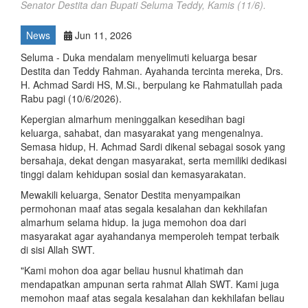
Senator Destita dan Bupati Seluma Teddy, Kamis (11/6).
News
Jun 11, 2026
Seluma - Duka mendalam menyelimuti keluarga besar
Destita dan Teddy Rahman. Ayahanda tercinta mereka, Drs.
H. Achmad Sardi HS, M.Si., berpulang ke Rahmatullah pada
Rabu pagi (10/6/2026).
Kepergian almarhum meninggalkan kesedihan bagi
keluarga, sahabat, dan masyarakat yang mengenalnya.
Semasa hidup, H. Achmad Sardi dikenal sebagai sosok yang
bersahaja, dekat dengan masyarakat, serta memiliki dedikasi
tinggi dalam kehidupan sosial dan kemasyarakatan.
Mewakili keluarga, Senator Destita menyampaikan
permohonan maaf atas segala kesalahan dan kekhilafan
almarhum selama hidup. Ia juga memohon doa dari
masyarakat agar ayahandanya memperoleh tempat terbaik
di sisi Allah SWT.
"Kami mohon doa agar beliau husnul khatimah dan
mendapatkan ampunan serta rahmat Allah SWT. Kami juga
memohon maaf atas segala kesalahan dan kekhilafan beliau