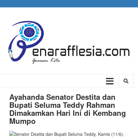
Skip
to
main
content
Main
navigation
Ayahanda Senator Destita dan
Bupati Seluma Teddy Rahman
Dimakamkan Hari Ini di Kembang
Mumpo