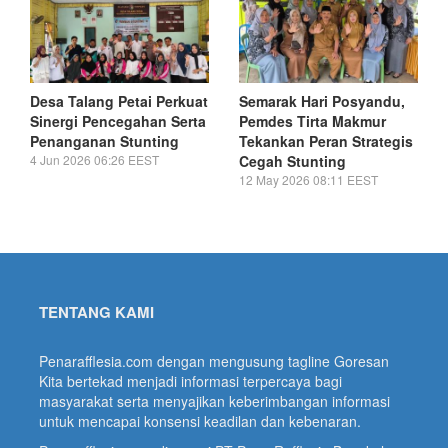
Desa Talang Petai Perkuat
Semarak Hari Posyandu,
Sinergi Pencegahan Serta
Pemdes Tirta Makmur
Penanganan Stunting
Tekankan Peran Strategis
4 Jun 2026 06:26 EEST
Cegah Stunting
12 May 2026 08:11 EEST
TENTANG KAMI
Penarafflesia.com dengan mengusung tagline Goresan
Kita bertekad menjadi informasi terpercaya bagi
masyarakat serta menyajikan keberimbangan informasi
untuk mencapai konsensi keadilan dan kebenaran.