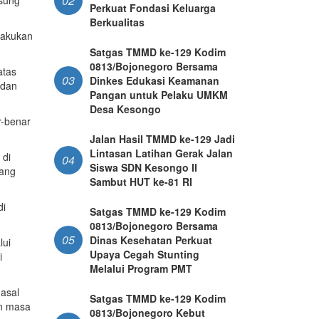
02
Perkuat Fondasi Keluarga
Berkualitas
lakukan
Satgas TMMD ke-129 Kodim
0813/Bojonegoro Bersama
atas
03
Dinkes Edukasi Keamanan
 dan
Pangan untuk Pelaku UMKM
Desa Kesongo
r-benar
Jalan Hasil TMMD ke-129 Jadi
Lintasan Latihan Gerak Jalan
 di
04
Siswa SDN Kesongo II
yang
Sambut HUT ke-81 RI
di
Satgas TMMD ke-129 Kodim
0813/Bojonegoro Bersama
05
Dinas Kesehatan Perkuat
lui
Upaya Cegah Stunting
i
Melalui Program PMT
asal
Satgas TMMD ke-129 Kodim
an masa
0813/Bojonegoro Kebut