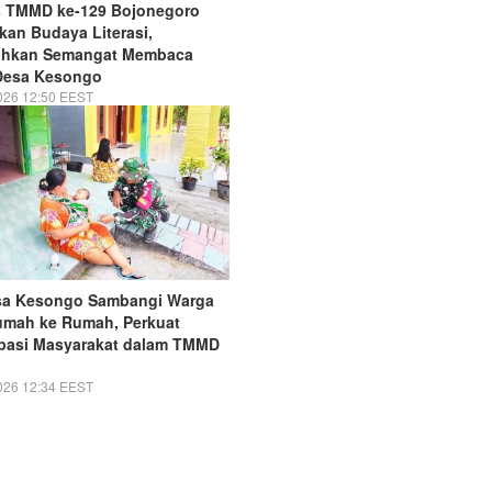
s TMMD ke-129 Bojonegoro
an Budaya Literasi,
hkan Semangat Membaca
Desa Kesongo
026 12:50 EEST
sa Kesongo Sambangi Warga
umah ke Rumah, Perkuat
ipasi Masyarakat dalam TMMD
026 12:34 EEST