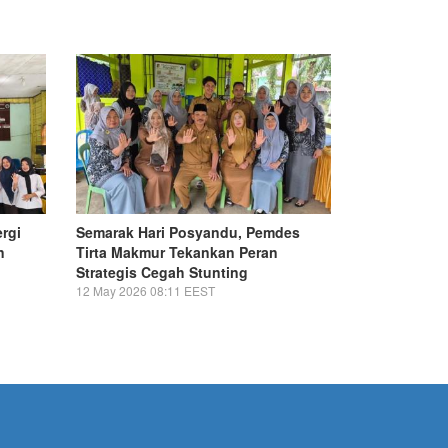
ergi
Semarak Hari Posyandu, Pemdes
n
Tirta Makmur Tekankan Peran
Strategis Cegah Stunting
12 May 2026 08:11 EEST