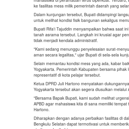
ke fasilitas mess milik pemerintah daerah yang sel
Dalam kunjungan tersebut, Bupati didampingi langsu
untuk melihat kondisi fisik bangunan sekaligus memas
Bupati Rifa'i Tajuddin menyampaikan bahwa saat in
tanah asrama tersebut. Langkah ini krusial agar p
tidak menjadi kendala administratif.
"Kami sedang menunggu penyelesaian surat-menyurat
aman secara legalitas," ujar Bupati di sela-sela kun
Selain memantau kondisi mess yang ada, kabar bai
Yogyakarta. Pemerintah Kabupaten bersama pihak l
representatif di kota pelajar tersebut.
Ketua DPRD Juli Hartono menyatakan dukungannya
Yogyakarta tersebut akan segera diusulkan melalu
"Bersama Bapak Bupati, kami sudah melihat urgens
APBD agar mahasiswa kita di sana memiliki tempat ti
Hartono.
Diharapkan dengan adanya perbaikan fasilitas di 
Bengkulu Selatan dapat termotivasi untuk memberi