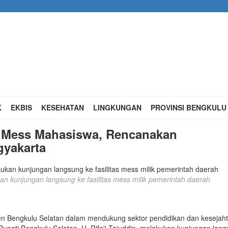
K
EKBIS
KESEHATAN
LINGKUNGAN
PROVINSI BENGKUL
au Mess Mahasiswa, Rencanakan
yakarta
kan kunjungan langsung ke fasilitas mess milik pemerintah daerah
n Bengkulu Selatan dalam mendukung sektor pendidikan dan kesejah
Bupati Bengkulu Selatan, H. Rifa'i Tajuddin, melakukan kunjungan lan