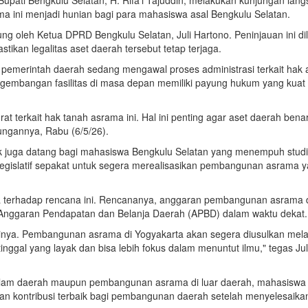
ama ini menjadi hunian bagi para mahasiswa asal Bengkulu Selatan.
ng oleh Ketua DPRD Bengkulu Selatan, Juli Hartono. Peninjauan ini di
tikan legalitas aset daerah tersebut tetap terjaga.
i pemerintah daerah sedang mengawal proses administrasi terkait hak 
engembangan fasilitas di masa depan memiliki payung hukum yang kuat
 terkait hak tanah asrama ini. Hal ini penting agar aset daerah bena
jungannya, Rabu (6/5/26).
k juga datang bagi mahasiswa Bengkulu Selatan yang menempuh studi
egislatif sepakat untuk segera merealisasikan pembangunan asrama 
 terhadap rencana ini. Rencananya, anggaran pembangunan asrama 
i Anggaran Pendapatan dan Belanja Daerah (APBD) dalam waktu dekat.
inya. Pembangunan asrama di Yogyakarta akan segera diusulkan mela
nggal yang layak dan bisa lebih fokus dalam menuntut ilmu," tegas Jul
dalam daerah maupun pembangunan asrama di luar daerah, mahasiswa 
kan kontribusi terbaik bagi pembangunan daerah setelah menyelesaik