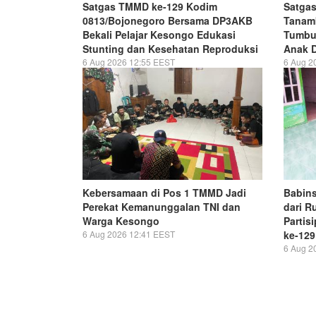
Satgas TMMD ke-129 Kodim
Satga
0813/Bojonegoro Bersama DP3AKB
Tanamk
Bekali Pelajar Kesongo Edukasi
Tumbu
Stunting dan Kesehatan Reproduksi
Anak 
6 Aug 2026 12:55 EEST
6 Aug 2
Kebersamaan di Pos 1 TMMD Jadi
Babin
Perekat Kemanunggalan TNI dan
dari R
Warga Kesongo
Partis
6 Aug 2026 12:41 EEST
ke-129
6 Aug 2