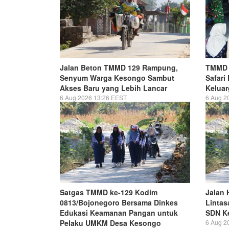
Jalan Beton TMMD 129 Rampung,
TMMD 
Senyum Warga Kesongo Sambut
Safari
Akses Baru yang Lebih Lancar
Keluar
6 Aug 2026 13:26 EEST
6 Aug 2
Satgas TMMD ke-129 Kodim
Jalan 
0813/Bojonegoro Bersama Dinkes
Lintas
Edukasi Keamanan Pangan untuk
SDN Ke
Pelaku UMKM Desa Kesongo
6 Aug 2