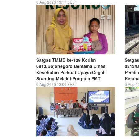
6 Aug 2026 13:17 EEST
Satgas TMMD ke-129 Kodim
Satga
0813/Bojonegoro Bersama Dinas
0813/
Kesehatan Perkuat Upaya Cegah
Pemba
Stunting Melalui Program PMT
Ketaha
6 Aug 2026 13:06 EEST
6 Aug 2