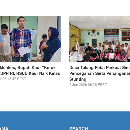
Menkes, Bupati Kaur “Ketuk
Desa Talang Petai Perkuat Sin
 DPR RI, RSUD Kaur Naik Kelas
Pencegahan Serta Penangana
2026 15:47 EEST
Stunting
4 Jun 2026 06:26 EEST
AMA
SEARCH