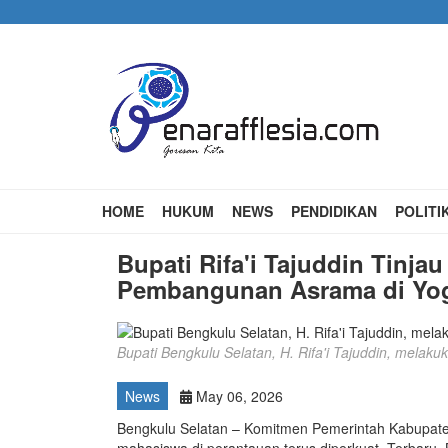
Skip
to
main
content
Main
HOME
HUKUM
NEWS
PENDIDIKAN
POLITI
navigation
Bupati Rifa'i Tajuddin Tinj
Pembangunan Asrama di Yog
Bupati Bengkulu Selatan, H. Rifa'i Tajuddin, melaku
News
May 06, 2026
Bengkulu Selatan – Komitmen Pemerintah Kabupate
mahasiswa di perantauan terus diperkuat. Terbaru, 