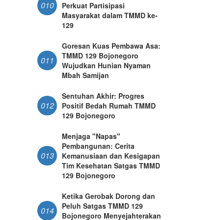
010
Perkuat Partisipasi
Masyarakat dalam TMMD ke-
129
Goresan Kuas Pembawa Asa:
TMMD 129 Bojonegoro
011
Wujudkan Hunian Nyaman
Mbah Samijan
Sentuhan Akhir: Progres
012
Positif Bedah Rumah TMMD
129 Bojonegoro
Menjaga "Napas"
Pembangunan: Cerita
013
Kemanusiaan dan Kesigapan
Tim Kesehatan Satgas TMMD
129 Bojonegoro
Ketika Gerobak Dorong dan
Peluh Satgas TMMD 129
014
Bojonegoro Menyejahterakan