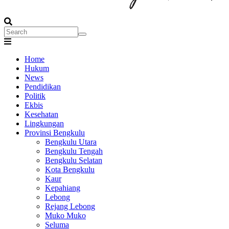
Search
Search
Main
Home
navigation
Hukum
News
Pendidikan
Politik
Ekbis
Kesehatan
Lingkungan
Provinsi Bengkulu
Bengkulu Utara
Bengkulu Tengah
Bengkulu Selatan
Kota Bengkulu
Kaur
Kepahiang
Lebong
Rejang Lebong
Muko Muko
Seluma